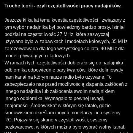
Trochę teorii - czyli częstotliwości pracy nadajników.
Jeszcze kilka lat temu kwestia częstotliwości i związany z
tym wybór nadajnika był powiedzmy bardzo prosty. Istniał
podział na częstotliwość 27 MHz, która zazwyczaj
używana była w zabawkach i modelach kołowych, 35 MHz
zarezerwowana dla tego wszystkiego co lata, 40 MHz dla
modeli pływających i lądowych.
W ramach tych częstotliwości dobierało się do nadajnika i
odbiornika odpowiednie pary kwarców, które definiowały
nam kanał na którym nasze radio było używane. To
zabezpieczało nas przed możliwością złapania zakłóceń z
innego nadajnika lub zakłócenia swoim nadajnikiem
innego odbiornika. Wymagało to pewnej uwagi,
znajomości „środowiska” w którym się latało, gdzie
środowiskiem określam innych modelarzy i ich systemy
RC. Pojawiły się skanery częstotliwości, systemy
bezkwarcowe, w których można było wybrać wolny kanał.