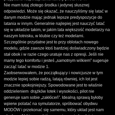
Nie mam tutaj złotego środka i jedynej słusznej
odpowiedzi. Może się okazać, że nauczyliśmy się latać w
danym modzie mając jednak lepsze predyspozycje do
latania w innym. Generalnie najlepiej jest nauczyć latać
się w układzie takim, w jakim lata większość modelarzy na
naszym lotnisku, w klubie czy też modelarni.
Szczególnie przydatne jest to przy oblotach nowego
modelu, gdzie zawsze ktoś bardziej doświadczony będzie
stał obok i w razie czego uratuje nas z opresji. Jeśli nie
mamy tego komfortu i jesteś „samotnym wilkiem” sugeruje
zacząć latać w modzie 1.
Zaobserwowałem, że początkujący i nowicjusze w tym
modzie lepiej sobie radzą, latają równiej, ich lot jest
znacznie spokojniejszy. Spowodowane jest to właśnie
oddzieleniem drążków lotek i wysokości, pilot nie
generuje sam sobie „zakłóceń”. Idealną sprawą byłoby
wpierw polatać na symulatorze, spróbować obydwu
MODÓW i przekonać się samemu, który układ jest nam