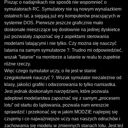
Pisząc o nadajnikach nie sposób nie wspomnieć o
symulatorach RC. Symulatory nie są nowym wynalazkiem
ostatnich lat, a sięgają już ery komputerów pracujących w
systemie DOS. Pierwsze jeszcze graficznie mało
doskonałe mieszczące się dosłownie na jednej dyskietce
już pozwalały zapoznać się z aspektami sterowania
modelami latającymi i nie tylko. Czy można się nauczyć
latania na samym symulatorze ?. Trudno mi odpowiedzieć,
wszak ”latanie” na monitorze a latanie w realu to zupełnie
różne rzeczy.
Więc czego symulator uczy, o ile jest w stanie
czegokolwiek nauczyć ?. Wszak symulator niezależnie od
klasy, jakości grafiki i odwzorowania to tylko namiastka.
Jest jednak doskonałym narzędziem, które pozwala
adeptowi modelarstwa zapoznać się z samym „procesem
lotu” od startu do lądowania, pozwala nam wreszcie
sprawdzić i przekonać się w jakim MODZIE najlepiej się
czujemy i co najważniejsze uczy nas naszych odruchów i
zachowania się modelu w zmiennych stanach lotu. Jest też