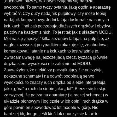
„duchowo” bliższy, w którym czujemy się bardziej
swobodnie. To samo tyczy pytania, jaką ogólnie aparaturę
wybrać ?. Czy duży nadajnik pulpitowy, czy może lepiej
nadajnik kompaktowy. Jedni latają doskonale na samych
kciukach, inni zaś potrzebują dłuższych drążków i obydwu
palców na każdym z nich.
To jest tak jak z układem MODU.
Można się „męczyć” kilka sezonów latając na pulpicie, aż
nagle, zazwyczaj przypadkiem okazuję się, że obudowa
kompaktowa i latanie na kciukach to jest właśnie to.
Zwracam uwagę na jeszcze jadą rzecz, tyczącą głównie
drążka steru wysokości nie zależnie od MODU.
Zauważyłem, że niektórzy początkujący źle odczytują
pokazane schematy i na odwrót podpinają serwo
wysokości, to znaczy ruch drążka od siebie interpretują
jako „góra” a ruch do siebie jako „dół”. Bierze się to stąd
zazwyczaj, że patrzą na aparaturę ( a raczej schemat ) w
układzie pionowym i logicznie w ich opinii ruch drążka w
górę powinien spowodować lot modelu w górę. Nic
bardziej błędnego, jeśli ktoś tak nauczył się latać to