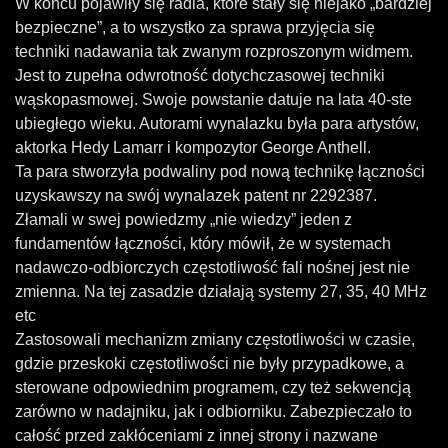
W końcu pojawiły się radia, które stały się niejako „bardziej
bezpieczne”, a to wszystko za sprawa przyjęcia się
techniki nadawania tak zwanym rozproszonym widmem.
Jest to zupełna odwrotność dotychczasowej techniki
wąskopasmowej. Swoje powstanie datuje na lata 40-ste
ubiegłego wieku. Autorami wynalazku była para artystów,
aktorka Hedy Lamarr i kompozytor George Anthell.
Ta para stworzyła podwaliny pod nową technikę łączności
uzyskawszy na swój wynalazek patent nr 2292387.
Złamali w swej powiedzmy „nie wiedzy” jeden z
fundamentów łączności, który mówił, że w systemach
nadawczo-odbiorczych częstotliwość fali nośnej jest nie
zmienna. Na tej zasadzie działają systemy 27, 35, 40 MHz
etc
Zastosowali mechanizm zmiany częstotliwości w czasie,
gdzie przeskoki częstotliwości nie były przypadkowe, a
sterowane odpowiednim programem, czy też sekwencją
zarówno w nadajniku, jak i odbiorniku. Zabezpieczało to
całość przed zakłóceniami z innej strony i nazwane