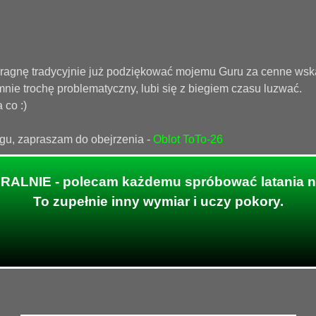
 pragnę tradycyjnie już podziękować mojemu Guru za cenne wska
mnie trochę problematyczny, lubi się z biegiem czasu luzwać.
 co :)
gu, zapraszam do obejrzenia -
Oblot ToTo-26
ALNIE - polecam każdemu spróbować latania na
To zupełnie inny wymiar i uczy pokory.