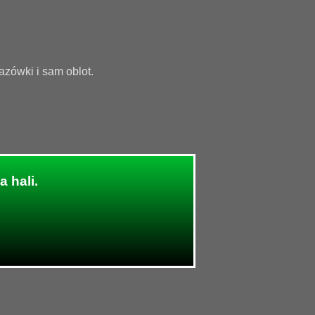
zówki i sam oblot.
 hali.