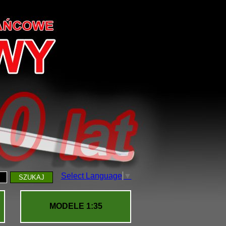
Select Language
▼
SZUKAJ
MODELE 1:35